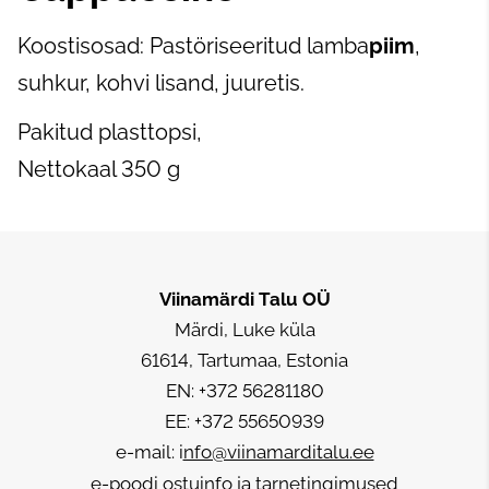
Koostisosad: Pastöriseeritud lamba
piim
,
suhkur, kohvi lisand, juuretis.
Pakitud plasttopsi,
Nettokaal 350 g
Viinamärdi Talu
OÜ
Märdi, Luke küla
61614, Tartumaa, Estonia
EN: +372 56281180
EE: +372 55650939
e-mail: i
nfo@viinamarditalu.ee
e-poodi ostuinfo ja tarnetingimused