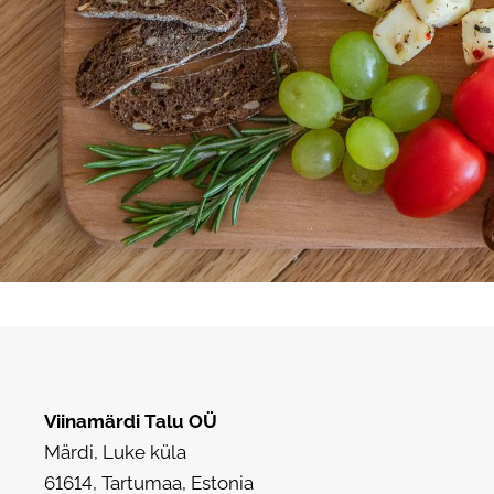
Viinamärdi Talu
OÜ
Märdi, Luke küla
61614, Tartumaa, Estonia