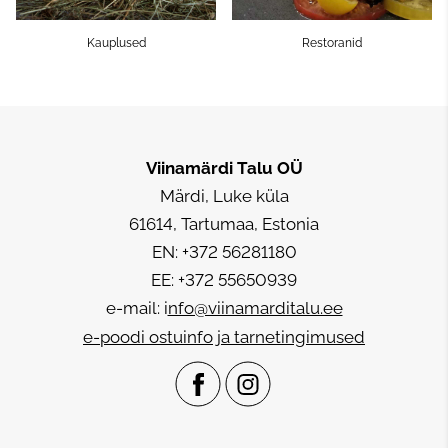
Kauplused
Restoranid
Viinamärdi Talu
OÜ
Märdi, Luke küla
61614, Tartumaa, Estonia
EN: +372 56281180
EE: +372 55650939
e-mail: i
nfo@viinamarditalu.ee
e-poodi ostuinfo ja tarnetingimused