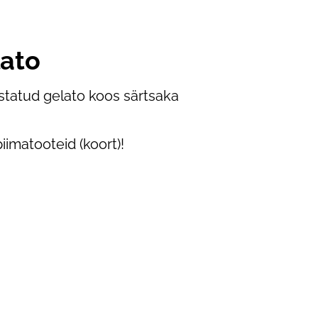
lato
tatud gelato koos särtsaka
imatooteid (koort)!