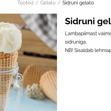
Tooted
/
Gelato
/
Sidruni gelato
Sidruni ge
Lambapiimast valmis
sidruniga.
NB! Sisaldab lehmapi