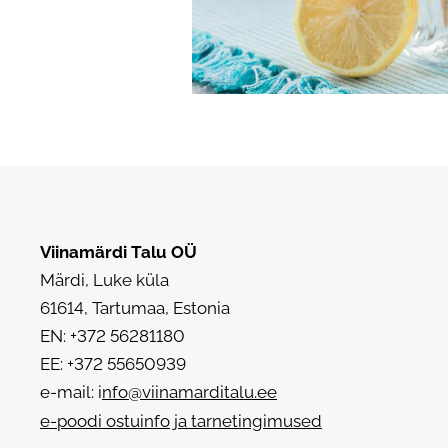
Viinamärdi Talu
OÜ
Märdi, Luke küla
61614, Tartumaa, Estonia
EN: +372 56281180
EE: +372 55650939
e-mail: i
nfo@viinamarditalu.ee
e-poodi ostuinfo ja tarnetingimused