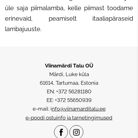
üle saja piimalamba, kelle piimast toodame
erinevaid, peamiselt itaaliapäraseid
lambajuuste.
Viinamärdi Talu
OÜ
Märdi, Luke küla
61614, Tartumaa, Estonia
EN: +372 56281180
EE: +372 55650939
e-mail: i
nfo@viinamarditalu.ee
e-poodi ostuinfo ja tarnetingimused