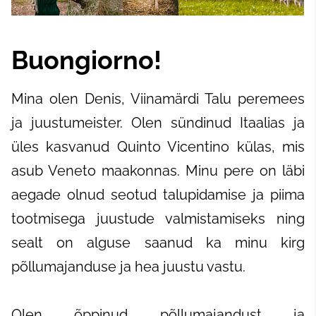
Buongiorno!
Mina olen Denis, Viinamärdi Talu peremees
ja juustumeister. Olen sündinud Itaalias ja
üles kasvanud Quinto Vicentino külas, mis
asub Veneto maakonnas. Minu pere on läbi
aegade olnud seotud talupidamise ja piima
tootmisega juustude valmistamiseks ning
sealt on alguse saanud ka minu kirg
põllumajanduse ja hea juustu vastu.
Olen õppinud põllumajandust ja