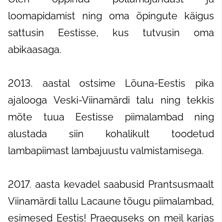
loomapidamist ning oma õpingute käigus
sattusin Eestisse, kus tutvusin oma
abikaasaga.
2013. aastal ostsime Lõuna-Eestis pika
ajalooga Veski-Viinamärdi talu ning tekkis
mõte tuua Eestisse piimalambad ning
alustada siin kohalikult toodetud
lambapiimast lambajuustu valmistamisega.
2017. aasta kevadel saabusid Prantsusmaalt
Viinamärdi tallu Lacaune tõugu piimalambad,
esimesed Eestis! Praeguseks on meil karjas