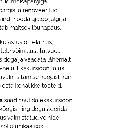
inud mõisapargiga.
argis ja renoveeritud
sind mööda ajaloo jälgi ja
tab maitsev lõunapaus.
külastus on elamus,
tele võimalust tutvuda
sidega ja vaadata lähemalt
aelu. Ekskursioon talus
mavalmis tamise köögist kuni
 osta kohalikke tooteid.
us
saad nautida ekskursiooni
iköögis ning degusteerida
lus valmistatud veinide
 selle unikaalses