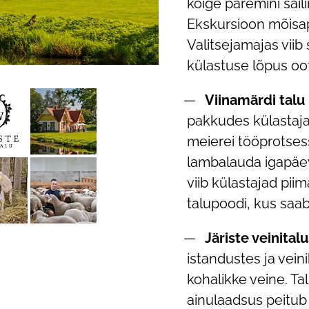
kõige paremini säil
Ekskursioon mõisap
Valitsejamajas viib 
külastuse lõpus oo
Viinamärdi talu
pakkudes külastaja
meierei tööprotses
lambalauda igapäev
viib külastajad pii
talupoodi, kus saab
Järiste veinital
istandustes ja vein
kohalikke veine. Ta
ainulaadsus peitub