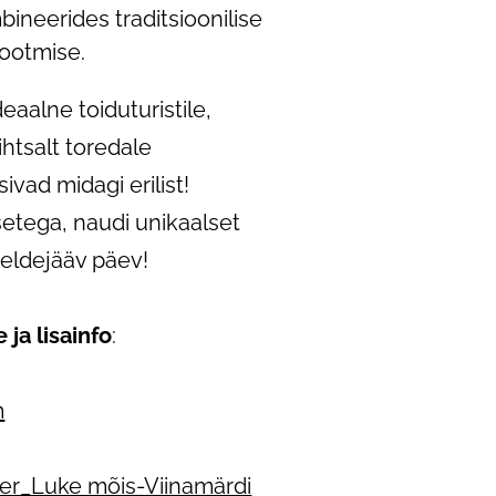
ineerides traditsioonilise
tootmise.
eaalne toiduturistile,
lihtsalt toredale
ivad midagi erilist!
setega, naudi unikaalset
eldejääv päev!
ja lisainfo
:
m
ier_Luke mõis-Viinamärdi