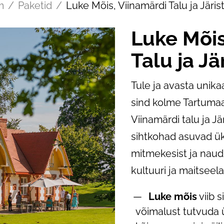
m
/
Paketid
/
Luke Mõis, Viinamärdi Talu ja Järist
Luke Mõis
Talu ja Jä
Tule ja avasta unika
sind kolme Tartumaa
Viinamärdi talu ja Jä
sihtkohad asuvad ük
mitmekesist ja naudi
kultuuri ja maitseel
Luke mõis
viib 
võimalust tutvuda 