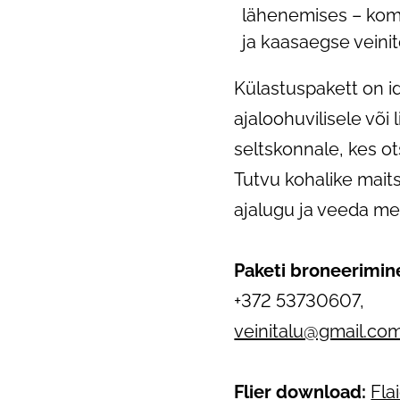
lähenemises – komb
ja kaasaegse veini
Külastuspakett on id
ajaloohuvilisele või 
seltskonnale, kes ots
Tutvu kohalike mait
ajalugu ja veeda me
Paketi broneerimine 
+372 53730607,
veinitalu@gmail.co
Flier download:
Fla