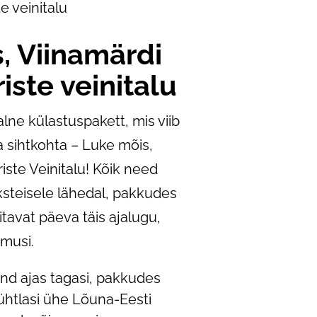
e veinitalu
, Viinamärdi
riste veinitalu
alne külastuspakett, mis viib
 sihtkohta – Luke mõis,
riste Veinitalu! Kõik need
steisele lähedal, pakkudes
tavat päeva täis ajalugu,
amusi.
sind ajas tagasi, pakkudes
ühtlasi ühe Lõuna-Eesti